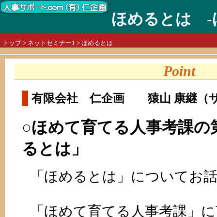
ほめるとは -
トップ
>
ネットセミナー1
> ほめるとは
Point
有限会社 仁企画 猿山 康継（
○ほめて育てる人事考課の
るとは」
「ほめるとは」についてお
「ほめて育てる人事考課」に