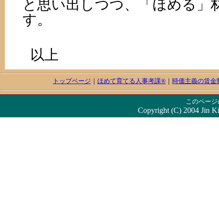
と思い出しつつ、「ほめる」
す。
以上
トップページ
｜
ほめて育てる人事考課®
｜
時価主義の賃金
このページ
Copyright (C) 2004 Jin Ki